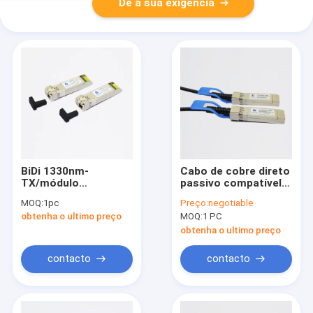
Dê a sua exigência
BiDi 1330nm-
Cabo de cobre direto
TX/módulo
passivo compatível
transceptor de
do anexo de Ubiquiti
MOQ:
1pc
Preço:
negotiable
1270nm-RX 20km
25G SFP28
obtenha o ultimo preço
MOQ:
1 PC
10G SFP+
obtenha o ultimo preço
contacto
contacto