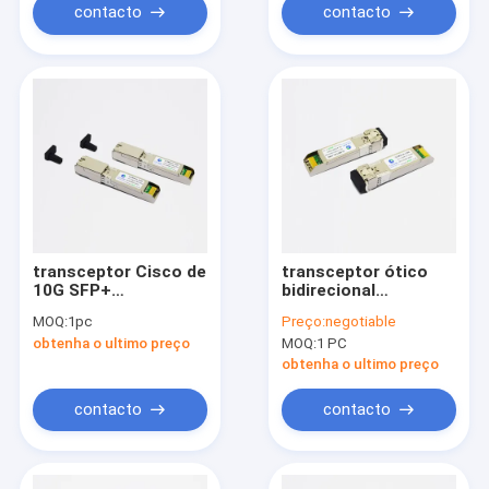
contacto
contacto
transceptor Cisco de
transceptor ótico
10G SFP+
bidirecional
1490nm/1550nm BiDi
TX1270/RX1330nm
MOQ:
1pc
Preço:
negotiable
80km LC SMF
de 40km 10G SFP+
obtenha o ultimo preço
MOQ:
1 PC
compatível
SMF
obtenha o ultimo preço
contacto
contacto