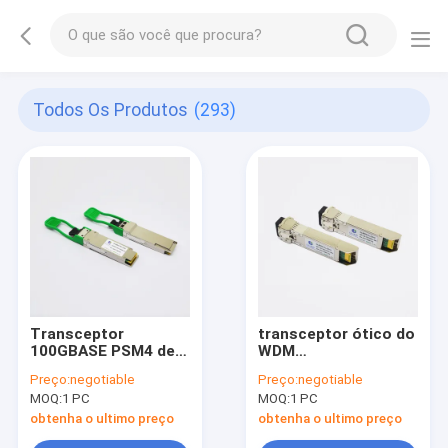
Todos Os Produtos
(293)
Transceptor
transceptor ótico do
100GBASE PSM4 de
WDM
Cisco QSFP-100G-
1270nmTX/1330nmRX
Preço:
negotiable
Preço:
negotiable
PSM4-S 100G
10G SFP+ de 10km
MOQ:
1 PC
MOQ:
1 PC
QSFP28
BiDi
obtenha o ultimo preço
obtenha o ultimo preço