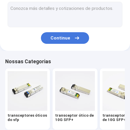
Cabos diretos do anexo
Cabos óticos ativos
Continue
Nossas Categorias
transceptores óticos
transceptor ótico de
transceptor da
do sfp
10G SFP+
de 10G SFP+