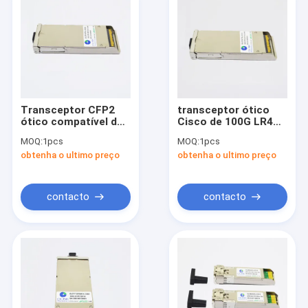
Transceptor CFP2
transceptor ótico
ótico compatível do
Cisco de 100G LR4
zimbro 100GBASE-
10km LC CFP2
MOQ:
1pcs
MOQ:
1pcs
ER4 40km
compatível
obtenha o ultimo preço
obtenha o ultimo preço
contacto
contacto
Casa
produtos
Quem Somos