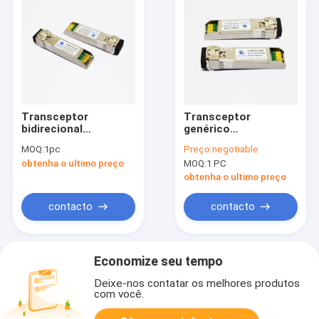
Transceptor
Transceptor
bidirecional
genérico
complacente da fibra
1330nmTX/1270nmRX
MOQ:
1pc
Preço:
negotiable
de RoHS 3km 10Gb/S
60km da fibra de
obtenha o ultimo preço
MOQ:
1 PC
SFP+
10GBASE-BX SMF
SFP+
obtenha o ultimo preço
contacto
contacto
Economize seu tempo
Deixe-nos contatar os melhores produtos
com você.