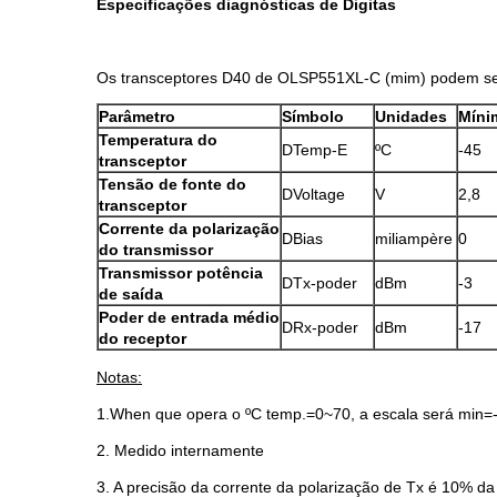
Especificações diagnósticas de Digitas
Os transceptores D40 de OLSP551XL-C (mim) podem ser u
Parâmetro
Símbolo
Unidades
Míni
Temperatura do
DTemp-E
ºC
-45
transceptor
Tensão de fonte do
DVoltage
V
2,8
transceptor
Corrente da polarização
DBias
miliampère
0
do transmissor
Transmissor potência
DTx-poder
dBm
-3
de saída
Poder de entrada médio
DRx-poder
dBm
-17
do receptor
Notas:
1.When que opera o ºC temp.=0~70, a escala será min=
2. Medido internamente
3. A precisão da corrente da polarização de Tx é 10% da 