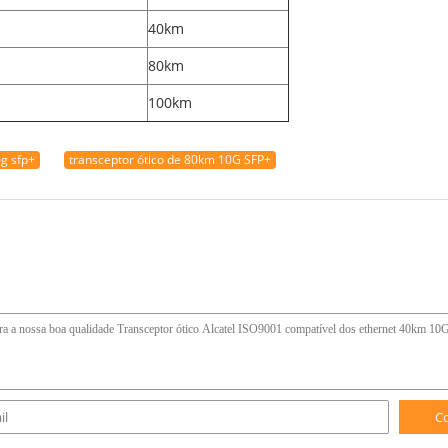
40km
80km
100km
g sfp+
transceptor ótico de 80km 10G SFP+
C