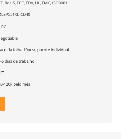
CE, RoHS, FCC, FDA, UL, EMC, ISO9001
OLSP551XL-CD40
1 PC
negotiable
aco da folha 10pcs/, pacote individual
-6 dias de trabalho
T/T
80-120k pelo mês