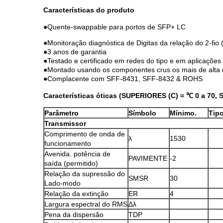
Características do produto
●
Quente-swappable para portos de SFP+ LC
●Monitoração diagnóstica de Digitas da relação do 2-fio
●3 anos de garantia
●Testado e certificado em redes do tipo e em aplicações 
●Montado usando os componentes crus os mais de alta 
●Complacente com SFF-8431, SFF-8432 & ROHS
Características óticas (SUPERIORES (C) = ℃ 0 a 70, S
Parâmetro
Símbolo
Mínimo.
Tip
Transmissor
Comprimento de onda de
λ
1530
funcionamento
Avenida. potência de
PAVIMENTE
-2
saída (permitido)
Relação da supressão do
SMSR
30
Lado-modo
Relação da extinção
ER
4
Largura espectral do RMS
Δλ
Pena da dispersão
TDP