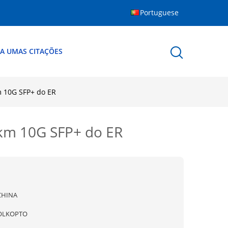
Portuguese
A UMAS CITAÇÕES
m 10G SFP+ do ER
0km 10G SFP+ do ER
CHINA
OLKOPTO