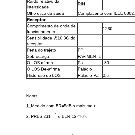
Ruído relativo da
RIN
intensidade
Olho ótico da saída
Complacente com IEEE 0802
Receptor
Comprimento de onda de
1260
funcionamento
Sensibilidade @10.3G do
receptor
Pena do trajeto
PP
Sobrecarga
PAVIMENTE
O LOS afirma
Pa
-30
O LOS De-afirma
Paládio
Histerese do LOS
Paládio-Pa
0,5
Notas:
1.
Medido com ER=5dB o mais mau
– 1
<10>
2. PRBS 231
e BER-12
.