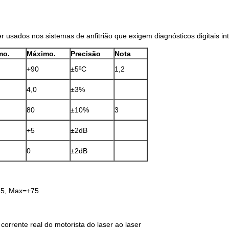
sados nos sistemas de anfitrião que exigem diagnósticos digitais in
mo.
Máximo.
Precisão
Nota
+90
±5ºC
1,2
4,0
±3%
80
±10%
3
+5
±2dB
0
±2dB
-5, Max=+75
corrente real do motorista do laser ao laser