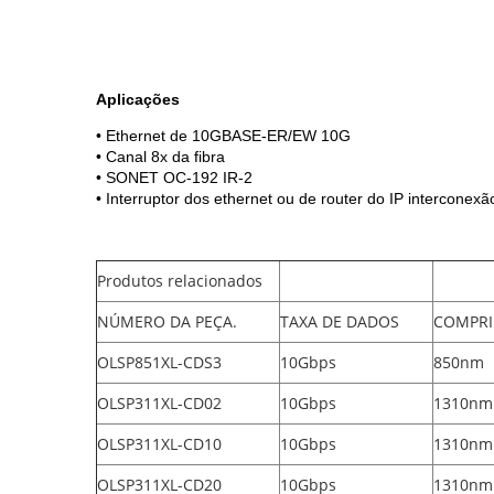
Aplicações
• Ethernet de 10GBASE-ER/EW 10G
• Canal 8x da fibra
• SONET OC-192 IR-2
• Interruptor dos ethernet ou de router do IP interconexã
Produtos relacionados
NÚMERO DA PEÇA.
TAXA DE DADOS
COMPRI
OLSP851XL-CDS3
10Gbps
850nm
OLSP311XL-CD02
10Gbps
1310nm
OLSP311XL-CD10
10Gbps
1310nm
OLSP311XL-CD20
10Gbps
1310nm