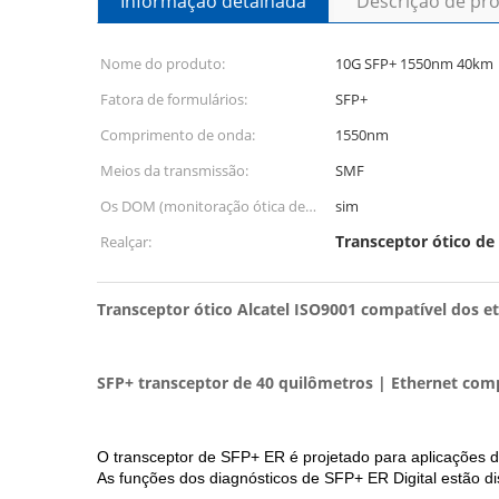
Informação detalhada
Descrição de pr
Nome do produto:
10G SFP+ 1550nm 40km
Fatora de formulários:
SFP+
Comprimento de onda:
1550nm
Meios da transmissão:
SMF
Os DOM (monitoração ótica de
sim
Digitas):
Transceptor ótico d
Realçar:
Transceptor ótico Alcatel ISO9001 compatível dos 
SFP+ transceptor de 40 quilômetros | Ethernet comp
O transceptor de SFP+ ER é projetado para aplicações 
As funções dos diagnósticos de SFP+ ER Digital estão d