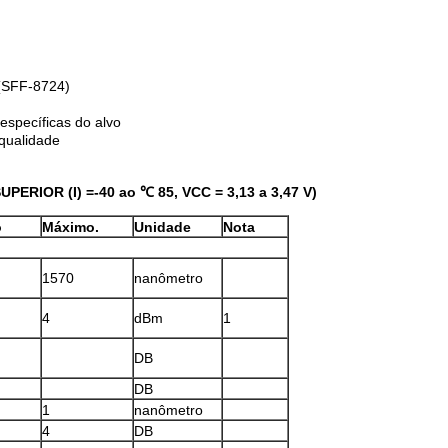
 (SFF-8724)
específicas do alvo
qualidade
UPERIOR (I) =-40 ao ℃ 85, VCC = 3,13 a 3,47 V)
o
Máximo.
Unidade
Nota
1570
nanômetro
4
dBm
1
DB
DB
1
nanômetro
4
DB