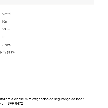
Alcatel
10g
40km
LC
0-70°C
40km SFP+
fazem a classe mim exigências de segurança do laser.
ado em SFF-8472