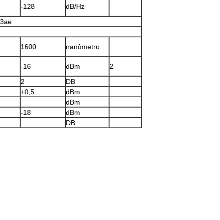
-128
dB/Hz
.3ae
1600
nanômetro
-16
dBm
2
2
DB
+0,5
dBm
dBm
-18
dBm
DB