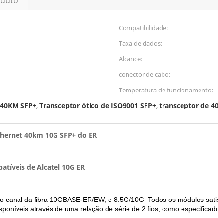
oduto
Compatibilidade:
Taxa de dados:
Alcance:
conector de cabo:
Temperatura de funcionamento:
e 40KM SFP+
Transceptor ótico de ISO9001 SFP+
transceptor de 
,
,
ethernet 40km 10G SFP+ do ER
atíveis de Alcatel 10G ER
do canal da fibra 10GBASE-ER/EW, e 8.5G/10G. Todos os módulos satis
isponíveis através de uma relação de série de 2 fios, como especific