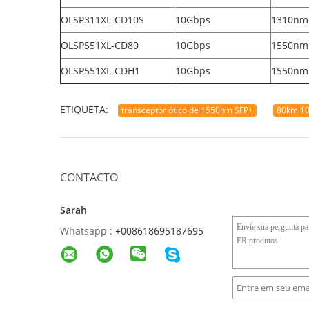
OLSP311XL-CD10S
10Gbps
1310nm
OLSP551XL-CD80
10Gbps
1550nm
OLSP551XL-CDH1
10Gbps
1550nm
ETIQUETA:
transceptor ótico de 1550nm SFP+
80km 10
CONTACTO
Sarah
Whatsapp :
+008618695187695