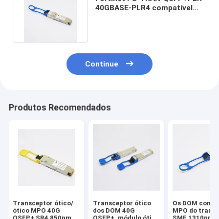
40GBASE-PLR4 compatível
QSFP+ 1310nm 2/10km
Continue
Produtos Recomendados
Transceptor ótico/
Transceptor ótico
Os DOM compa
ótico MPO 40G
dos DOM 40G
MPO do transc
QSFP+ SR4 850nm
QSFP+, módulo ótico
SMF 1310nm 2