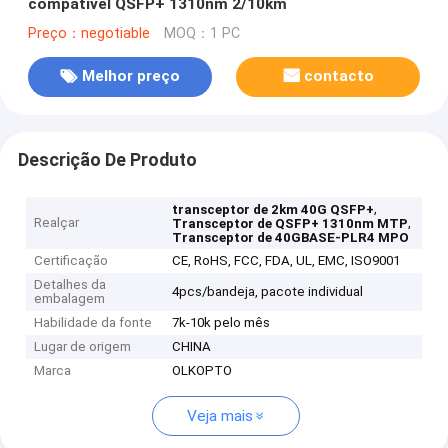
compatível QSFP+ 1310nm 2/10km
Preço：negotiable
MOQ：1 PC
Melhor preço
contacto
Descrição De Produto
,
transceptor de 2km 40G QSFP+
Realçar
,
Transceptor de QSFP+ 1310nm MTP
Transceptor de 40GBASE-PLR4 MPO
Certificação
CE, RoHS, FCC, FDA, UL, EMC, ISO9001
Detalhes da
4pcs/bandeja, pacote individual
embalagem
Habilidade da fonte
7k-10k pelo mês
Lugar de origem
CHINA
Marca
OLKOPTO
Veja mais