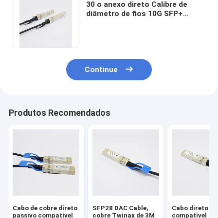
30 o anexo direto Calibre de
diâmetro de fios 10G SFP+
cabografa SFP-H10GB-CU50CM
compatível
Continue
Produtos Recomendados
Cabo de cobre direto
SFP28 DAC Cable,
Cabo direto
passivo compatível
cobre Twinax de 3M
compatível 1M