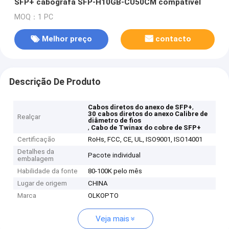
SFP+ cabografa SFP-H10GB-CU50CM compatível
MOQ：1 PC
Melhor preço
contacto
Descrição De Produto
,
Cabos diretos do anexo de SFP+
30 cabos diretos do anexo Calibre de
Realçar
diâmetro de fios
,
Cabo de Twinax do cobre de SFP+
Certificação
RoHs, FCC, CE, UL, ISO9001, ISO14001
Detalhes da
Pacote individual
embalagem
Habilidade da fonte
80-100K pelo mês
Lugar de origem
CHINA
Marca
OLKOPTO
Veja mais