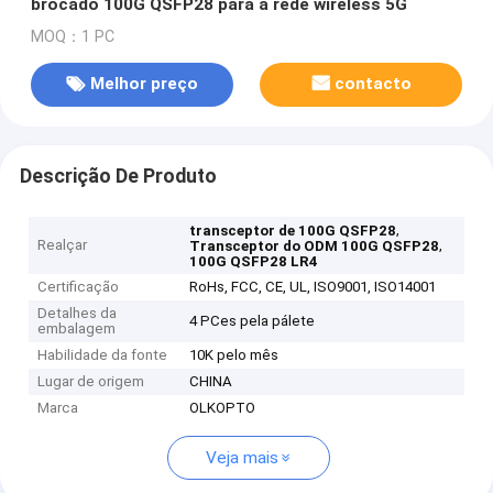
brocado 100G QSFP28 para a rede wireless 5G
MOQ：1 PC
Melhor preço
contacto
Descrição De Produto
,
transceptor de 100G QSFP28
Realçar
,
Transceptor do ODM 100G QSFP28
100G QSFP28 LR4
Certificação
RoHs, FCC, CE, UL, ISO9001, ISO14001
Detalhes da
4 PCes pela pálete
embalagem
Habilidade da fonte
10K pelo mês
Lugar de origem
CHINA
Marca
OLKOPTO
Veja mais