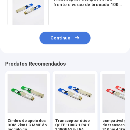
frente e verso de brocado 100G
QSFP28 para a rede wireless 5G
Continue
Produtos Recomendados
Zimbro do apoio dos
Transceptor ótico
compatível ge
DOM 2km LC MMF do
QSFP-100G-LR4-S
do transceptor
módulo do
100GBASE-LR4
310nm 40km