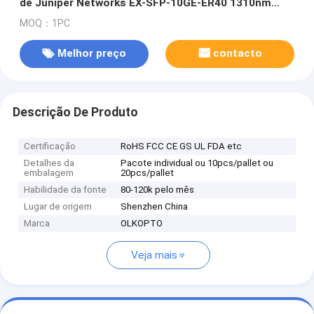
de Juniper Networks EX-SFP-10GE-ER40 1310nm
40km
MOQ：1PC
Melhor preço
contacto
Descrição De Produto
Certificação
RoHS FCC CE GS UL FDA etc
Detalhes da
Pacote individual ou 10pcs/pallet ou
embalagem
20pcs/pallet
Habilidade da fonte
80-120k pelo mês
Lugar de origem
Shenzhen China
Marca
OLKOPTO
Veja mais