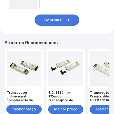
1310nm 40km
Continue
Produtos Recomendados
Transceptor
BiDi 1330nm-
Transceptor D
bidirecional
TX/módulo
Compatible d
complacente da
transceptor de
FTTX 1310nm
fibra de RoHS 3km
1270nm-RX 20km
SMF 10G SFP+
10Gb/S SFP+
10G SFP+
Melhor preço
Melhor preço
Melhor pr